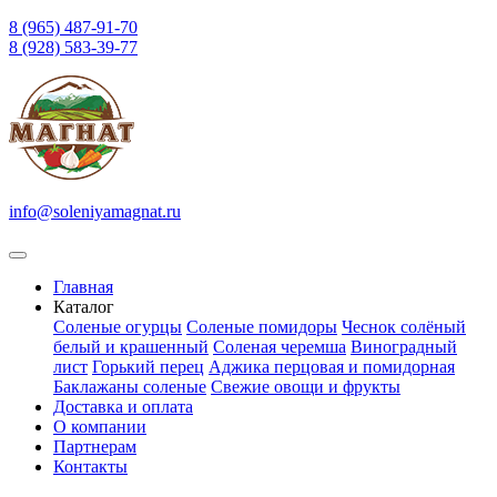
8 (965) 487-91-70
8 (928) 583-39-77
info@soleniyamagnat.ru
Главная
Каталог
Соленые огурцы
Соленые помидоры
Чеснок солёный
белый и крашенный
Соленая черемша
Виноградный
лист
Горький перец
Аджика перцовая и помидорная
Баклажаны соленые
Свежие овощи и фрукты
Доставка и оплата
О компании
Партнерам
Контакты